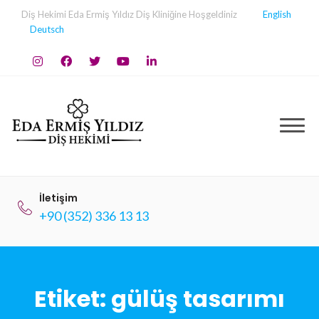
Skip
Diş Hekimi Eda Ermiş Yıldız Diş Kliniğine Hoşgeldiniz
English
to
Deutsch
content
İletişim
+90 (352) 336 13 13
Etiket:
gülüş tasarımı