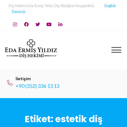
Skip
Diş Hekimi Eda Ermiş Yıldız Diş Kliniğine Hoşgeldiniz
English
to
Deutsch
content
İletişim
+90 (352) 336 13 13
Etiket:
estetik diş