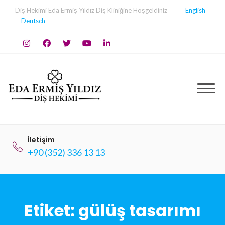
Skip
Diş Hekimi Eda Ermiş Yıldız Diş Kliniğine Hoşgeldiniz
English
to
Deutsch
content
İletişim
+90 (352) 336 13 13
Etiket:
gülüş tasarımı