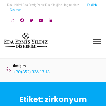
Skip
Diş Hekimi Eda Ermiş Yıldız Diş Kliniğine Hoşgeldiniz
English
to
Deutsch
content
İletişim
+90 (352) 336 13 13
Etiket:
zirkonyum